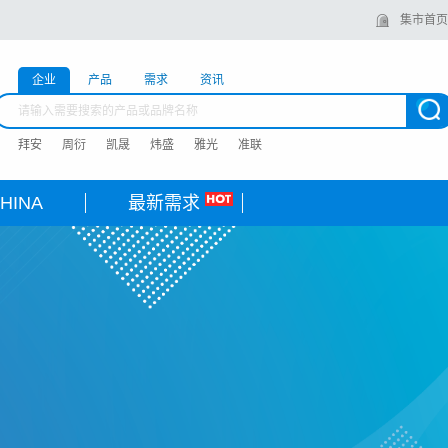
集市首页
企业
产品
需求
资讯
拜安
周衍
凯晟
炜盛
雅光
准联
HINA
最新需求