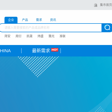
集市首页
企业
产品
需求
资讯
拜安
周衍
凯晟
炜盛
雅光
准联
HINA
最新需求