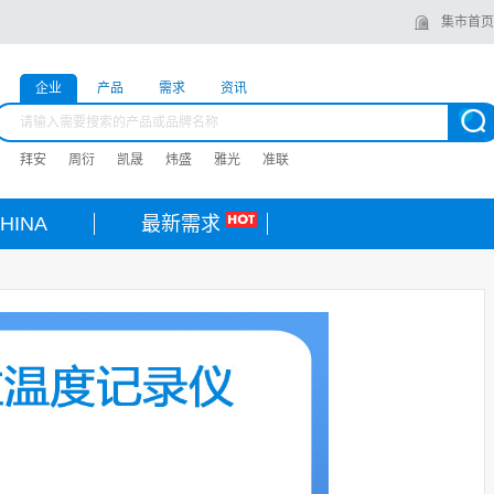
集市首页
企业
产品
需求
资讯
拜安
周衍
凯晟
炜盛
雅光
准联
HINA
最新需求