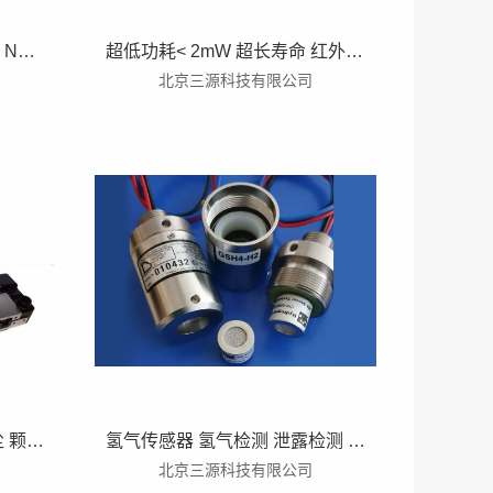
红外碳氢化合物 气体传感器 NET 红外制冷剂检测 SF6检测 泄露检测
超低功耗< 2mW 超长寿命 红外甲烷 二氧化碳 CH4 CO2 法国 eLichens
北京三源科技有限公司
环保空气监测 粒子计数 粉尘 颗粒物 PM10 PM2.5 PM1 传感器室内室外扬尘矿山
氢气传感器 氢气检测 泄露检测 检测空气中高达 100% LEL 的氢气含量
北京三源科技有限公司