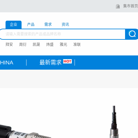
集市首页
企业
产品
需求
资讯
拜安
周衍
凯晟
炜盛
雅光
准联
HINA
最新需求