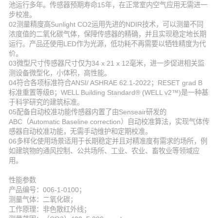
池运行多年。传感器预期寿命15年，在正常室内空气应用无需进一
步校准。
02测量精度高Sunlight CO2运用先进的NDIR技术，可以测量不同
浓度值的二氧化碳气体，保障传感器的精确，并且实现稳定地长期
运行。产品还使用LED作为光源，低功耗不再需要以牺牲精度为代
价。
03微型尺寸传感器尺寸仅为34 x 21 x 12毫米，进一步促进相关监
测设备微型化，小体积，高性能。
04符合各项标准符合ANSI/ ASHRAE 62.1-2022；RESET grad B
标准重置等级B；WELL Building Standard® (WELL v2™)是一种基
于科学研究的建筑标准。
05配备自动校准功能传感器内置了由Senseair研发的
ABC（Automatic Baseline correction）自动校准算法，实现气体传
感器自动校准功能，无需手动维护和定期校准。
06多样化使用场景适用于长期稳定并且对精准度有需求的场所，例
如建筑物的通风控制、公共场所、工业、农业、畜牧业等领域应
用。
性能参数
产品编号：006-1-0100；
测量气体：二氧化碳；
工作原理：非色散红外线；