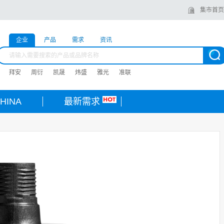
集市首页
企业
产品
需求
资讯
拜安
周衍
凯晟
炜盛
雅光
准联
HINA
最新需求