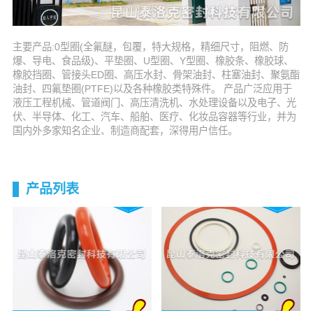
主要产品:0型圈(全氟醚，包覆，特大规格，精细尺寸，阻燃、防
爆、导电、食品级)、平垫圈、U型圈、Y型圈、橡胶条、橡胶球、
橡胶挡圈、管接头ED圈、高压水封、骨架油封、柱塞油封、聚氨酯
油封、四氟垫圈(PTFE)以及各种橡胶类特殊件。 产品广泛应用于
液压工程机械、管道阀门、高压清洗机、水处理设备以及电子、光
伏、半导体、化工、汽车、船舶、医疗、化妆品容器等行业，并为
国内外多家知名企业、制造商配套，深得用户信任。
产品列表